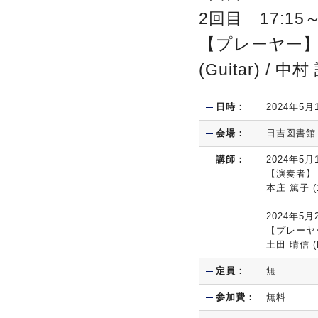
2回目 17:1
【プレーヤー】土田
(Guitar) / 中村
日時：
2024年5月
会場：
日吉図書館
講師：
2024年5
【演奏者】
本庄 篤子 (1s
2024年5
【プレーヤ
土田 晴信 (H
定員：
無
参加費：
無料