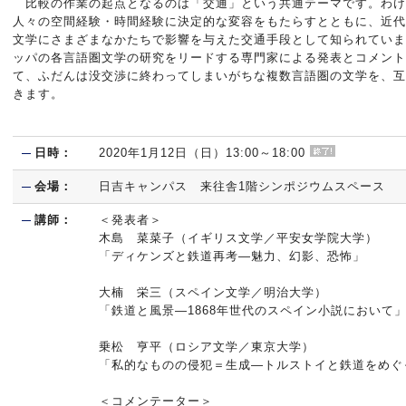
比較の作業の起点となるのは「交通」という共通テーマです。わけ
人々の空間経験・時間経験に決定的な変容をもたらすとともに、近代
文学にさまざまなかたちで影響を与えた交通手段として知られていま
ッパの各言語圏文学の研究をリードする専門家による発表とコメント
て、ふだんは没交渉に終わってしまいがちな複数言語圏の文学を、互
きます。
日時：
2020年1月12日（日）13:00～18:00
会場：
日吉キャンパス 来往舎1階シンポジウムスペース
講師：
＜発表者＞
木島 菜菜子（イギリス文学／平安女学院大学）
「ディケンズと鉄道再考―魅力、幻影、恐怖」
大楠 栄三（スペイン文学／明治大学）
「鉄道と風景―1868年世代のスペイン小説において
乗松 亨平（ロシア文学／東京大学）
「私的なものの侵犯＝生成―トルストイと鉄道をめぐ
＜コメンテーター＞