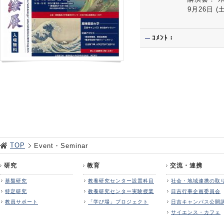
9月26日 (
ｺﾒﾝﾄ：
TOP
Event・Seminar
研究
教育
交流・連携
基盤研究
教養研究センター設置科目
社会・地域連携の取
特定研究
教養研究センター実験授業
日吉行事企画委員会
教員サポート
「学び場」プロジェクト
日吉キャンパス公開
サイエンス・カフェ