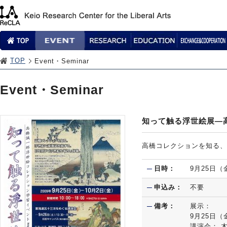
TOP
Event・Seminar
Event・Seminar
知って触る浮世絵展―
高橋コレクションを知る、
日時：
9月25日（金
申込み：
不要
備考：
展示：
9月25日（
講演会： 