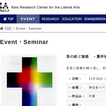
TOP
Event・Seminar
Event・Seminar
音の紡ぐ旅路 －勝井祐
音楽と映像が織り成し、紡
日時：
11月16日
会場：
来往舎イベ
申込み：
不要
備考：