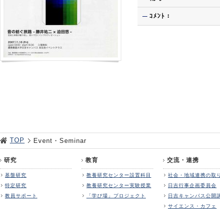
ｺﾒﾝﾄ：
TOP
Event・Seminar
研究
教育
交流・連携
基盤研究
教養研究センター設置科目
社会・地域連携の取
特定研究
教養研究センター実験授業
日吉行事企画委員会
教員サポート
「学び場」プロジェクト
日吉キャンパス公開
サイエンス・カフェ